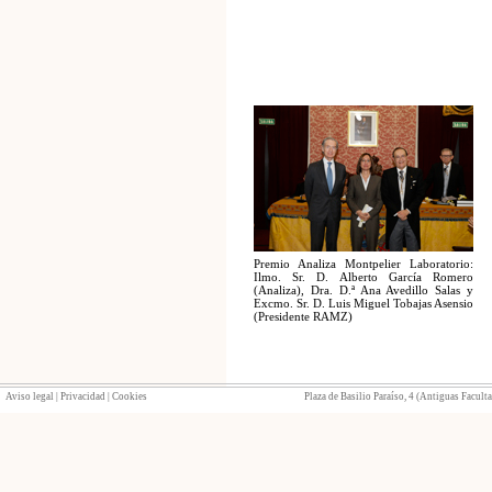
Premio Analiza Montpelier Laboratorio:
Ilmo. Sr. D. Alberto García Romero
(Analiza), Dra. D.ª Ana Avedillo Salas y
Excmo. Sr. D. Luis Miguel Tobajas Asensio
(Presidente RAMZ)
Aviso legal
|
Privacidad
|
Cookies
Plaza de Basilio Paraíso, 4 (Antiguas Facult