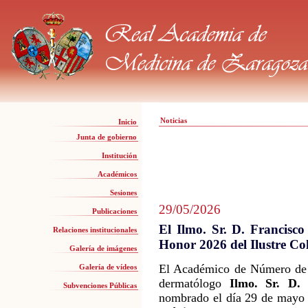
Noticias
Inicio
Junta de gobierno
Institución
Académicos
Sesiones
29/05/2026
Publicaciones
El Ilmo. Sr. D. Francisc
Relaciones institucionales
Honor 2026 del Ilustre Co
Galería de imágenes
El Académico de Número de 
Galería de vídeos
dermatólogo
Ilmo. Sr. D.
Subvenciones Públicas
nombrado el día 29 de may