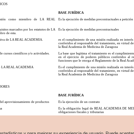
ICOS
BASE JURÍDICA
dmisión como miembro de LA REAL
Es la ejecución de medidas precontractuales a petición
isitos marcados por los estatutos de LA
Es la ejecución de medidas precontractuales
ro de esta.
izativa de LA REAL ACADEMIA.
es el cumplimiento de una misión realizada en interés 
conferidos al responsable del tratamiento, en virtud d
la Real Academia de Medicina de Zaragoza
e cursos científicos y/o actividades.
La base que legitima el tratamiento es el cumplimiento
en el ejercicio de poderes públicos conferidos al r
funciones que le otorga el Reglamento de la Real Aca
es de LA REAL ACADEMIA
Es el cumplimiento de una misión realizada en interés 
conferidos al responsable del tratamiento, en virtud d
la Real Academia de Medicina de Zaragoza
DORES
BASE JURÍDICA
 del aprovisionamiento de productos
Es la ejecución de un contrato
sa
Es la obligación legal de REAL ACADEMIA DE M
obligaciones fiscales y tributarias
n su caso
Es la obligación legal de REAL ACADEMIA DE M
obligaciones fiscales y tributarias
estadísticos y para mejorar su experiencia de usuario. Puede aceptar