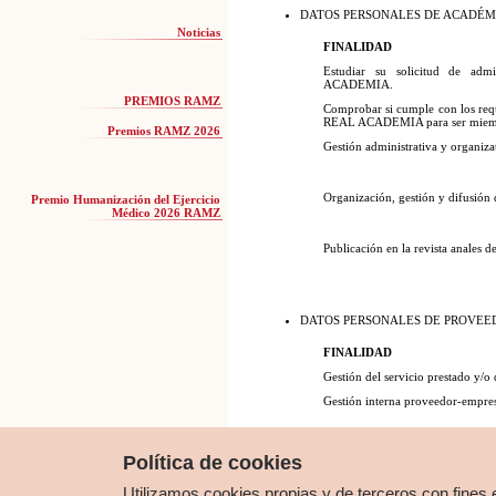
DATOS PERSONALES DE ACADÉM
Noticias
FINALIDAD
Estudiar su solicitud de a
ACADEMIA.
PREMIOS RAMZ
Comprobar si cumple con los requ
REAL ACADEMIA para ser miemb
Premios RAMZ 2026
Gestión administrativa y organ
Organización, gestión y difusión d
Premio Humanización del Ejercicio
Médico 2026 RAMZ
Publicación en la revista anal
DATOS PERSONALES DE PROVEE
FINALIDAD
Gestión del servicio prestado y/o
Gestión interna proveedor-empre
Pago de los servicios prestados, e
Política de cookies
Utilizamos cookies propias y de terceros con fines 