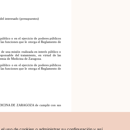
 del interesado (presupuestos)
público o en el ejercicio de poderes públicos
e las funciones que le otorga el Reglamento de
 de una misión realizada en interés público o
esponsable del tratamiento, en virtud de las
demia de Medicina de Zaragoza.
público o en el ejercicio de poderes públicos
e las funciones que le otorga el Reglamento de
EDICINA DE ZARAGOZA de cumplir con sus
EDICINA DE ZARAGOZA de cumplir con sus
 el uso de cookies o administrar su configuración y así