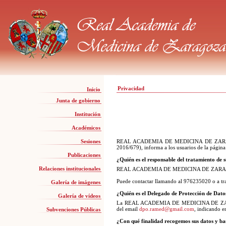
Privacidad
Inicio
Junta de gobierno
Institución
Académicos
Sesiones
REAL ACADEMIA DE MEDICINA DE ZARAGOZA 
2016/679), informa a los usuarios de la págin
Publicaciones
¿Quién es el responsable del tratamiento de 
Relaciones institucionales
REAL ACADEMIA DE MEDICINA DE ZARAGOZA, co
Puede contactar llamando al 976235020 o a tra
Galería de imágenes
¿Quién es el Delegado de Protección de Dato
Galería de vídeos
La REAL ACADEMIA DE MEDICINA DE ZARAG
del email
dpo.ramed@gmail.com
, indicando 
Subvenciones Públicas
¿Con qué finalidad recogemos sus datos y bas