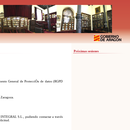
Próximas sesiones
to General de ProtecciÓn de datos (RGPD
 Zaragoza.
GRAL S.L., pudiendo contactar a través
icitud.