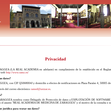
Privacidad
(LA REAL ACADEMIA en adelante) en cumplimiento de lo establecido en el Reglamen
a web
http://www.ramz.es/
sus datos?
n CIF Q5068004J y domicilio a efectos de notificaciones en Plaza Paraíso 4, 50005 de
vés del correo electrónico
ramed@unizar.es
.
s?
OZA nombra como Delegado de Protección de datos a EXPLOTACIÓN DE SOFTWARE INTE
en el asunto "REAL ACADEMIA DE MEDICINA DE ZARAGOZA" y el motivo de la consulta o sol
e jurídica para tratar sus datos?