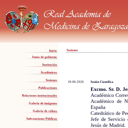
Sesiones
Inicio
Junta de gobierno
Institución
Académicos
Sesiones
18-06-2026
Sesión Científica
Publicaciones
Excmo. Sr. D. Je
Académico Corre
Relaciones institucionales
Académico de N
Galería de imágenes
España
Galería de vídeos
Catedrático de Pe
Jefe de Servicio 
Subvenciones Públicas
Jesús de Madrid.