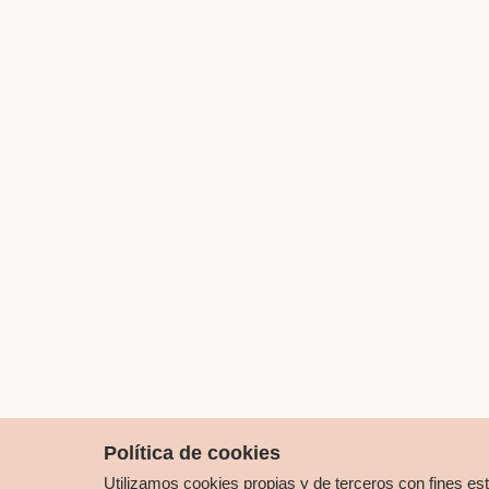
España
Tema: "El fuego 
Presentado por l
Ilma. Sra. D.ª C
Salón de Sesione
19:00 horas
Descargar tarj
05-06-2025
Sesión Científica
Excmo. Sr. D. M
Académico de Hon
Director del Ba
Supercomputació
Tema: "La Superc
autonomía Euro
Política de cookies
Salón de Sesione
Utilizamos cookies propias y de terceros con fines es