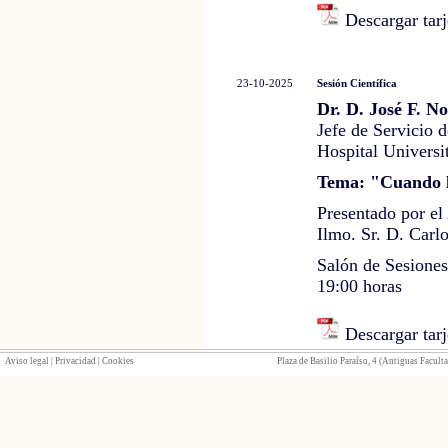
Descargar tarj
23-10-2025
Sesión Científica
Dr. D. José F. N
Jefe de Servicio 
Hospital Universi
Tema: "Cuando la
Presentado por e
Ilmo. Sr. D. Carl
Salón de Sesione
19:00 horas
Descargar tarj
Aviso legal
|
Privacidad
|
Cookies
Plaza de Basilio Paraíso, 4 (Antiguas Facult
02-10-2025
Sesión Científica
Excmo. Sr. D. J
Académico de N