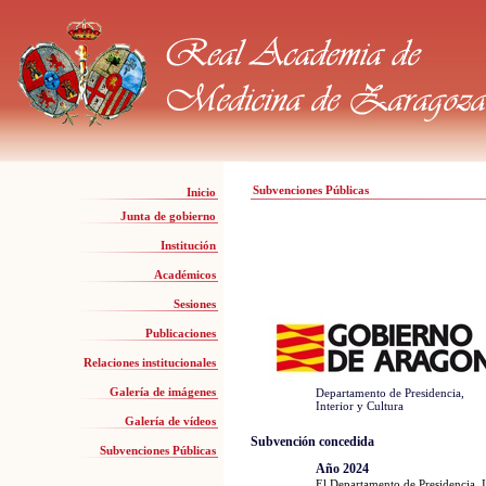
<
Subvenciones Públicas
Inicio
Junta de gobierno
Institución
Académicos
Sesiones
Publicaciones
Relaciones institucionales
Galería de imágenes
Departamento de Presidencia,
Interior y Cultura
Galería de vídeos
Subvención concedida
Subvenciones Públicas
Año 2024
El Departamento de Presidencia, I