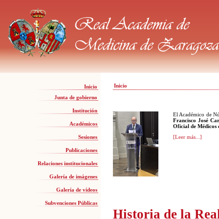
Inicio
Inicio
Junta de gobierno
Institución
El Académico de Nú
Francisco José Ca
Académicos
Oficial de Médicos
Sesiones
[Leer más...]
Publicaciones
Relaciones institucionales
Galería de imágenes
Galería de vídeos
Subvenciones Públicas
Historia de la Re